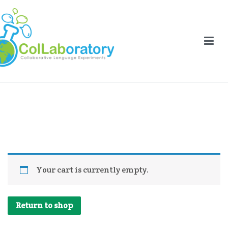
Aller
au
contenu
llaboratory
laborative Language Experiments
Cart
Your cart is currently empty.
Return to shop